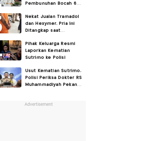
Pembunuhan Bocah 6
Tahun di Tapsel
Nekat Jualan Tramadol
Dihukum Seumur Hidup
dan Hexymer, Pria Ini
Ditangkap saat
Transaksi di Parkiran
Pihak Keluarga Resmi
Laporkan Kematian
Sutrimo ke Polisi
Usut Kematian Sutrimo,
Polisi Periksa Dokter RS
Muhammadiyah Pekan
Depan
Advertisement