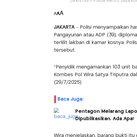
Dirkrimum Polda Metro Jaya Ko
A
A
A
JAKARTA
– Polisi menyampaikan has
Pangayunan atau ADP (39), diplom
terlilit lakban di kamar kosnya. Po
tersebut.
“Penyidik mengamankan 103 unit ba
Kombes Pol Wira Satya Triputra dal
(29/7/2025).
Baca Juga:
Pentagon Melarang Lapor
Dipublikasikan, Ada Apa?
Wira menjelaskan, barang bukti itu 