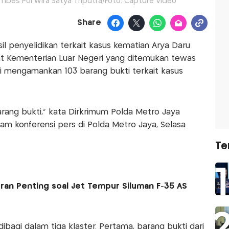
mbes Pol Wira Satya Triputra/Foto: Capture Video
Share
il penyelidikan terkait kasus kematian Arya Daru
at Kementerian Luar Negeri yang ditemukan tewas
lisi mengamankan 103 barang bukti terkait kasus
rang bukti,” kata Dirkrimum Polda Metro Jaya
am konferensi pers di Polda Metro Jaya, Selasa
Te
an Penting soal Jet Tempur Siluman F-35 AS
dibagi dalam tiga klaster. Pertama, barang bukti dari