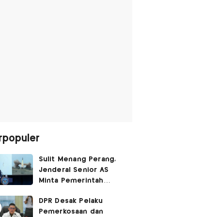
rpopuler
Sulit Menang Perang,
Jenderal Senior AS
Minta Pemerintah
Trump Cari Jalan Damai
DPR Desak Pelaku
Lawan Iran
Pemerkosaan dan