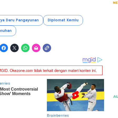
rya Daru Pangayunan
Diplomat Kemlu
nuhan