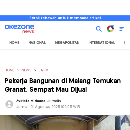
Scroll kebawah untuk membaca artikel
HOME
NASIONAL
MEGAPOLITAN
INTERNATIONAL
NU
HOME
NEWS
JATIM
Pekerja Bangunan di Malang Temukan
Granat, Sempat Mau Dijual
Avirista Midaada
,
Jurnalis
Jum'at, 01 Agustus 2025 |02:05 WIB