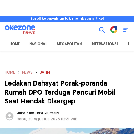
Scroll kebawah untuk membaca artikel
HOME
NASIONAL
MEGAPOLITAN
INTERNATIONAL
NU
HOME
NEWS
JATIM
Ledakan Dahsyat Porak-poranda
Rumah DPO Terduga Pencuri Mobil
Saat Hendak Disergap
Jaka Samudra
,
Jurnalis
Rabu, 20 Agustus 2025 |12:31 WIB