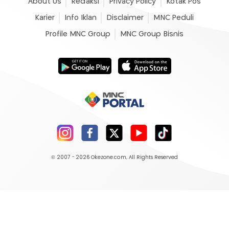
About Us
Redaksi
Privacy Policy
Kotak Pos
Karier
Info Iklan
Disclaimer
MNC Peduli
Profile MNC Group
MNC Group Bisnis
© 2007 - 2026
Okezone.com
, All Rights Reserved