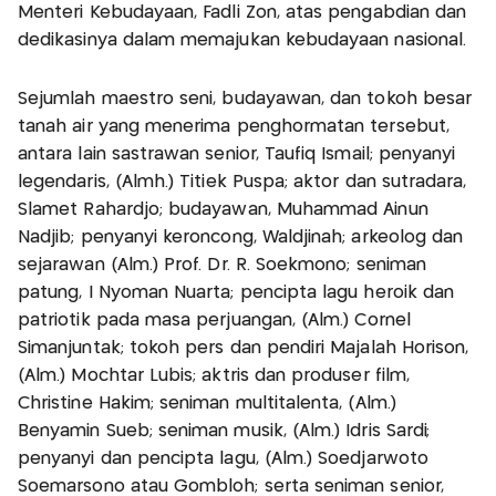
Menteri Kebudayaan, Fadli Zon, atas pengabdian dan
dedikasinya dalam memajukan kebudayaan nasional.
Sejumlah maestro seni, budayawan, dan tokoh besar
tanah air yang menerima penghormatan tersebut,
antara lain sastrawan senior, Taufiq Ismail; penyanyi
legendaris, (Almh.) Titiek Puspa; aktor dan sutradara,
Slamet Rahardjo; budayawan, Muhammad Ainun
Nadjib; penyanyi keroncong, Waldjinah; arkeolog dan
sejarawan (Alm.) Prof. Dr. R. Soekmono; seniman
patung, I Nyoman Nuarta; pencipta lagu heroik dan
patriotik pada masa perjuangan, (Alm.) Cornel
Simanjuntak; tokoh pers dan pendiri Majalah Horison,
(Alm.) Mochtar Lubis; aktris dan produser film,
Christine Hakim; seniman multitalenta, (Alm.)
Benyamin Sueb; seniman musik, (Alm.) Idris Sardi;
penyanyi dan pencipta lagu, (Alm.) Soedjarwoto
Soemarsono atau Gombloh; serta seniman senior,