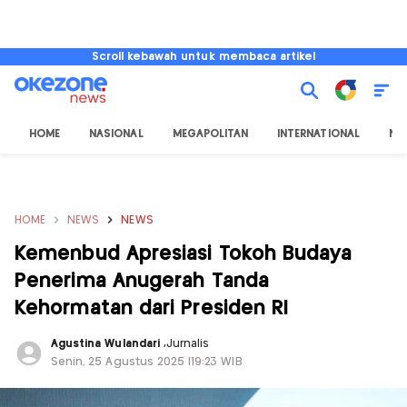
Scroll kebawah untuk membaca artikel
HOME
NASIONAL
MEGAPOLITAN
INTERNATIONAL
NU
HOME
NEWS
NEWS
Kemenbud Apresiasi Tokoh Budaya
Penerima Anugerah Tanda
Kehormatan dari Presiden RI
Agustina Wulandari
,
Jurnalis
Senin, 25 Agustus 2025 |19:23 WIB