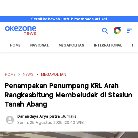
Scroll kebawah untuk membaca artikel
HOME
NASIONAL
MEGAPOLITAN
INTERNATIONAL
NU
HOME
NEWS
MEGAPOLITAN
Penampakan Penumpang KRL Arah
Rangkasbitung Membeludak di Stasiun
Tanah Abang
Danandaya Arya putra
,
Jurnalis
Senin, 25 Agustus 2025 |20:40 WIB