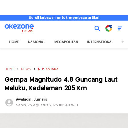
Scroll kebawah untuk membaca artikel
HOME
NASIONAL
MEGAPOLITAN
INTERNATIONAL
NU
HOME
NEWS
NUSANTARA
Gempa Magnitudo 4,8 Guncang Laut
Maluku, Kedalaman 205 Km
Awaludin
,
Jurnalis
Senin, 25 Agustus 2025 |06:40 WIB