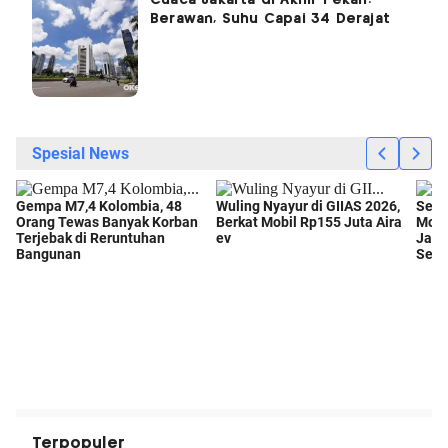
Cuaca Jakarta di Akhir Pekan:
Berawan, Suhu Capai 34 Derajat
Terpopuler