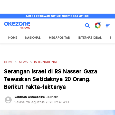
Scroll kebawah untuk membaca artikel
HOME
NASIONAL
MEGAPOLITAN
INTERNATIONAL
NU
HOME
NEWS
INTERNATIONAL
Serangan Israel di RS Nasser Gaza
Tewaskan Setidaknya 20 Orang,
Berikut Fakta-faktanya
Rahman Asmardika
,
Jurnalis
Selasa, 26 Agustus 2025 |12:41 WIB