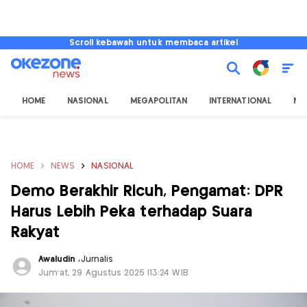
Scroll kebawah untuk membaca artikel
HOME
NASIONAL
MEGAPOLITAN
INTERNATIONAL
NU
HOME
NEWS
NASIONAL
Demo Berakhir Ricuh, Pengamat: DPR
Harus Lebih Peka terhadap Suara
Rakyat
Awaludin
,
Jurnalis
Jum'at, 29 Agustus 2025 |13:24 WIB