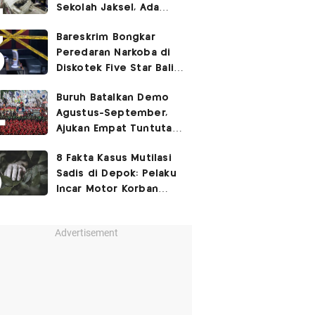
Sekolah Jaksel, Ada
Dugaan Narkoba hingga
Bareskrim Bongkar
Ruang Bunker
Peredaran Narkoba di
Diskotek Five Star Bali,
Ini Penampakannya!
Buruh Batalkan Demo
Agustus-September,
Ajukan Empat Tuntutan
ke Pemerintah
8 Fakta Kasus Mutilasi
Sadis di Depok: Pelaku
Incar Motor Korban
hingga Motif Terungkap
Advertisement