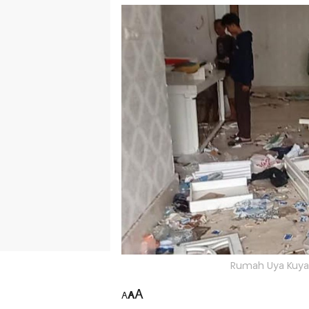
Rumah Uya Kuya 
A
A
A