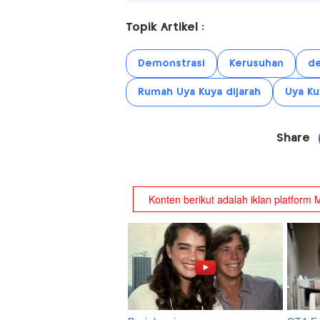
Topik Artikel :
Demonstrasi
Kerusuhan
de
Rumah Uya Kuya dijarah
Uya Ku
Share