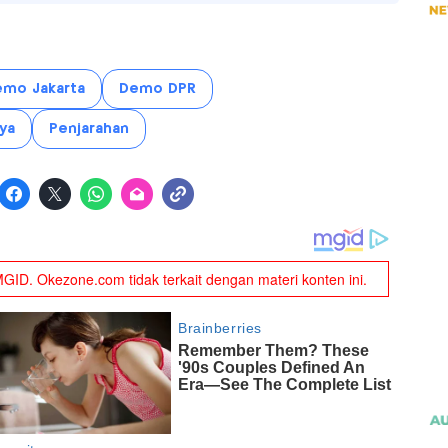
mo Jakarta
Demo DPR
ya
Penjarahan