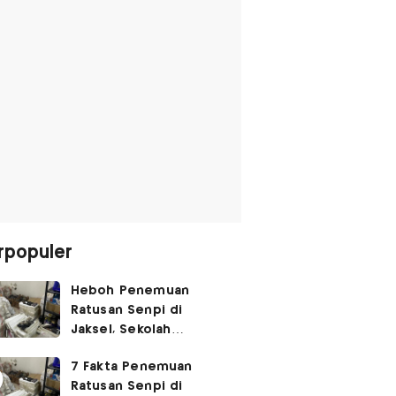
rpopuler
Heboh Penemuan
Ratusan Senpi di
Jaksel, Sekolah
Tegaskan Tak Ada
7 Fakta Penemuan
Kegiatan Eskul
Ratusan Senpi di
Menembak