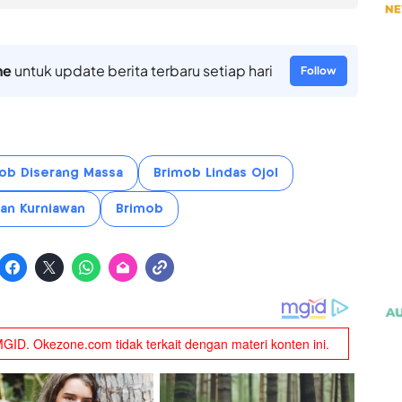
ne
untuk update berita terbaru setiap hari
Follow
ob Diserang Massa
Brimob Lindas Ojol
fan Kurniawan
Brimob