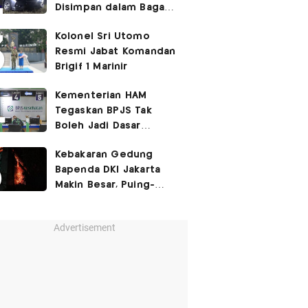
Disimpan dalam Bagasi
Honda Jazz
Kolonel Sri Utomo
Resmi Jabat Komandan
Brigif 1 Marinir
Kementerian HAM
Tegaskan BPJS Tak
Boleh Jadi Dasar
Perbedaan Kualitas
Kebakaran Gedung
Layanan Kesehatan
Bapenda DKI Jakarta
Makin Besar, Puing-
Puing Berjatuhan
Advertisement