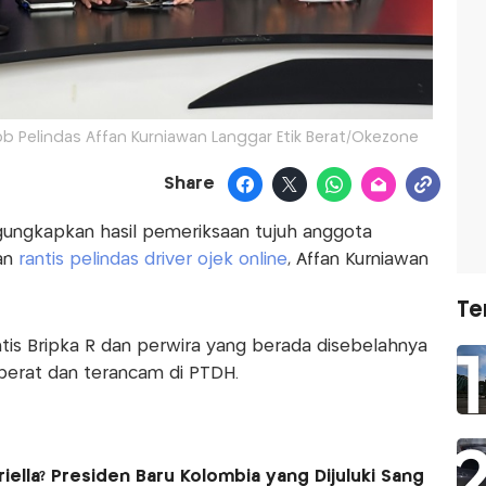
b Pelindas Affan Kurniawan Langgar Etik Berat/Okezone
Share
ngungkapkan hasil pemeriksaan tujuh anggota
an
rantis pelindas driver ojek online
, Affan Kurniawan
Te
ntis Bripka R dan perwira yang berada disebelahnya
erat dan terancam di PTDH.
riella? Presiden Baru Kolombia yang Dijuluki Sang