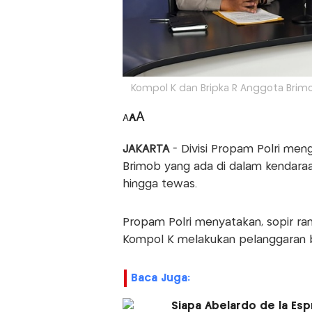
Kompol K dan Bripka R Anggota Brimo
A
A
A
JAKARTA
- Divisi Propam Polri me
Brimob yang ada di dalam kendara
hingga tewas.
Propam Polri menyatakan, sopir ra
Kompol K melakukan pelanggaran b
Baca Juga:
Siapa Abelardo de la Esp