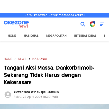
Scroll kebawah untuk membaca artikel
HOME
NASIONAL
MEGAPOLITAN
INTERNATIONAL
NU
HOME
NEWS
NASIONAL
Tangani Aksi Massa, Dankorbrimob:
Sekarang Tidak Harus dengan
Kekerasan!
Yuwantoro Winduajie
,
Jurnalis
Rabu, 22 April 2026 |03:01 WIB