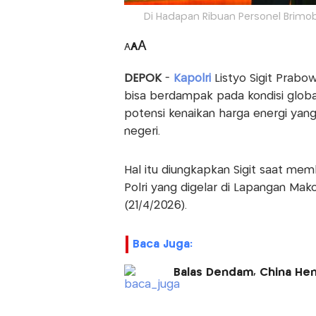
Di Hadapan Ribuan Personel Brimo
A
A
A
DEPOK
-
Kapolri
Listyo Sigit Prabo
bisa berdampak pada kondisi glob
potensi kenaikan harga energi ya
negeri.
Hal itu diungkapkan Sigit saat mem
Polri yang digelar di Lapangan Mak
(21/4/2026).
Baca Juga:
Balas Dendam, China Hen