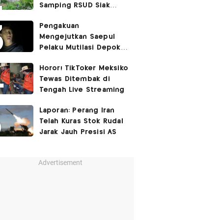
Samping RSUD Siak
Akibat Suntikan
Pengakuan
Rocuronium
Mengejutkan Saepul
Pelaku Mutilasi Depok:
Murka Digerayangi
Horor! TikToker Meksiko
Korban di Kontrakan
Tewas Ditembak di
Tengah Live Streaming
Laporan: Perang Iran
Telah Kuras Stok Rudal
Jarak Jauh Presisi AS
Advertisement