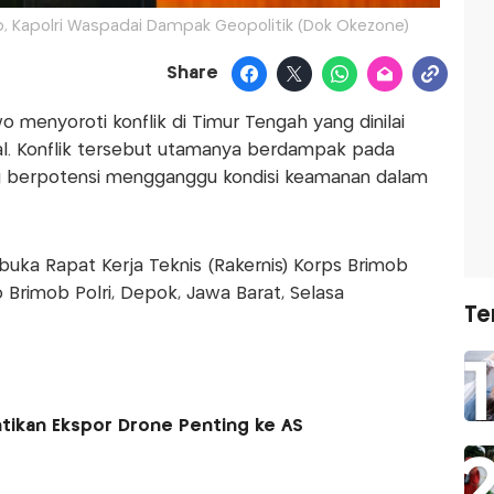
b, Kapolri Waspadai Dampak Geopolitik (Dok Okezone)
Share
wo menyoroti konflik di Timur Tengah yang dinilai
al. Konflik tersebut utamanya berdampak pada
ng berpotensi mengganggu kondisi keamanan dalam
buka Rapat Kerja Teknis (Rakernis) Korps Brimob
o Brimob Polri, Depok, Jawa Barat, Selasa
Te
tikan Ekspor Drone Penting ke AS