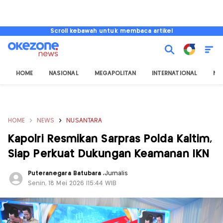
Scroll kebawah untuk membaca artikel
HOME
NASIONAL
MEGAPOLITAN
INTERNATIONAL
NU
HOME
NEWS
NUSANTARA
Kapolri Resmikan Sarpras Polda Kaltim,
Siap Perkuat Dukungan Keamanan IKN
Puteranegara Batubara
,
Jurnalis
Senin, 18 Mei 2026 |15:44 WIB