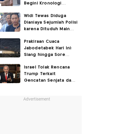
Begini Kronologi
Lengkapnya
Widi Tewas Diduga
Dianiaya Sejumlah Polisi
karena Dituduh Main
Judol
Prakiraan Cuaca
Jabodetabek Hari Ini:
Siang hingga Sore
Berpotensi Hujan
Israel Tolak Rencana
Trump Terkait
Gencatan Senjata dan
Penarikan Pasukan dari
Gaza
Advertisement