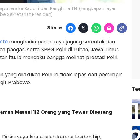
aputera ke Kapolri dan Panglima TNI (tangkapan layar
be Sekretariat Presiden)
Share
nto
menghadiri panen raya jagung serentak dan
n pangan, serta SPPG Polri di Tuban, Jawa Timur,
n itu, ia mengaku bangga melihat prestasi Polri.
 yang dilakukan Polri ini tidak lepas dari pemimpin
Sigit Prabowo.
Te
aman Massal 112 Orang yang Tewas Diserang
 Di sini saya kira adalah karena leadership,