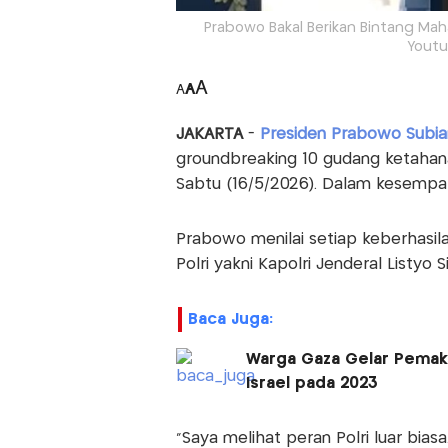
Prabowo Bakal Berikan Bintang Mah
Youtu
A
A
A
JAKARTA
-
Presiden Prabowo Subia
groundbreaking 10 gudang ketahana
Sabtu (16/5/2026). Dalam kesempata
Prabowo menilai setiap keberhasilan
Polri yakni Kapolri Jenderal Listyo 
Baca Juga:
Warga Gaza Gelar Pemak
Israel pada 2023
“Saya melihat peran Polri luar biasa.