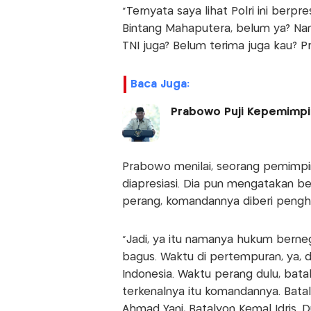
“Ternyata saya lihat Polri ini berp
Bintang Mahaputera, belum ya? Nan
TNI juga? Belum terima juga kau? 
Baca Juga:
Prabowo Puji Kepemimpina
Prabowo menilai, seorang pemimpin 
diapresiasi. Dia pun mengatakan b
perang, komandannya diberi pengh
"Jadi, ya itu namanya hukum berneg
bagus. Waktu di pertempuran, ya, d
Indonesia. Waktu perang dulu, bata
terkenalnya itu komandannya. Bata
Ahmad Yani, Batalyon Kemal Idris. Du