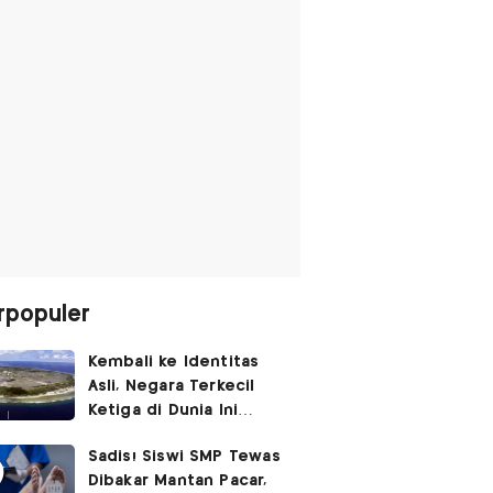
rpopuler
Kembali ke Identitas
Asli, Negara Terkecil
Ketiga di Dunia Ini
Umumkan Perubahan
Sadis! Siswi SMP Tewas
Nama
Dibakar Mantan Pacar,