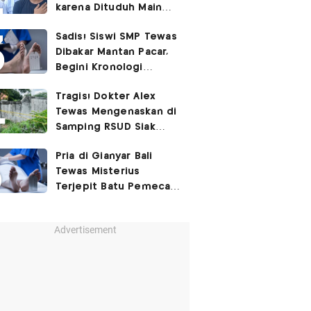
karena Dituduh Main
Judol
Sadis! Siswi SMP Tewas
Dibakar Mantan Pacar,
Begini Kronologi
Lengkapnya
Tragis! Dokter Alex
Tewas Mengenaskan di
Samping RSUD Siak
Akibat Suntikan
Pria di Gianyar Bali
Rocuronium
Tewas Misterius
Terjepit Batu Pemecah
Ombak
Advertisement