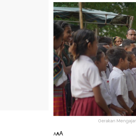
Gerakan Mengajar 
A
A
A