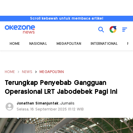
Scroll kebawah untuk membaca artikel
HOME
NASIONAL
MEGAPOLITAN
INTERNATIONAL
NU
HOME
NEWS
MEGAPOLITAN
Terungkap Penyebab Gangguan
Operasional LRT Jabodebek Pagi Ini
Jonathan Simanjuntak
,
Jurnalis
Selasa, 16 September 2025 |11:12 WIB