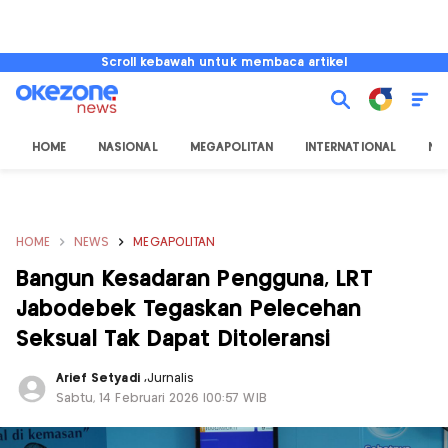
Scroll kebawah untuk membaca artikel
HOME
NASIONAL
MEGAPOLITAN
INTERNATIONAL
NU
HOME
NEWS
MEGAPOLITAN
Bangun Kesadaran Pengguna, LRT
Jabodebek Tegaskan Pelecehan
Seksual Tak Dapat Ditoleransi
Arief Setyadi
,
Jurnalis
Sabtu, 14 Februari 2026 |00:57 WIB