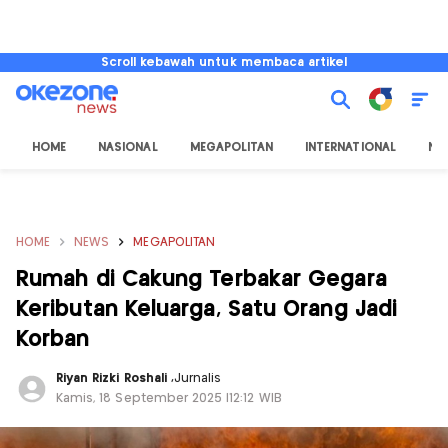
Scroll kebawah untuk membaca artikel
HOME
NASIONAL
MEGAPOLITAN
INTERNATIONAL
NU
HOME
NEWS
MEGAPOLITAN
Rumah di Cakung Terbakar Gegara
Keributan Keluarga, Satu Orang Jadi
Korban
Riyan Rizki Roshali
,
Jurnalis
Kamis, 18 September 2025 |12:12 WIB