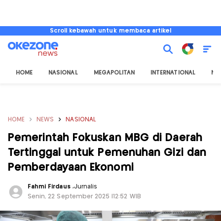
Scroll kebawah untuk membaca artikel
HOME
NASIONAL
MEGAPOLITAN
INTERNATIONAL
NU
HOME
NEWS
NASIONAL
Pemerintah Fokuskan MBG di Daerah
Tertinggal untuk Pemenuhan Gizi dan
Pemberdayaan Ekonomi
Fahmi Firdaus
,
Jurnalis
Senin, 22 September 2025 |12:52 WIB