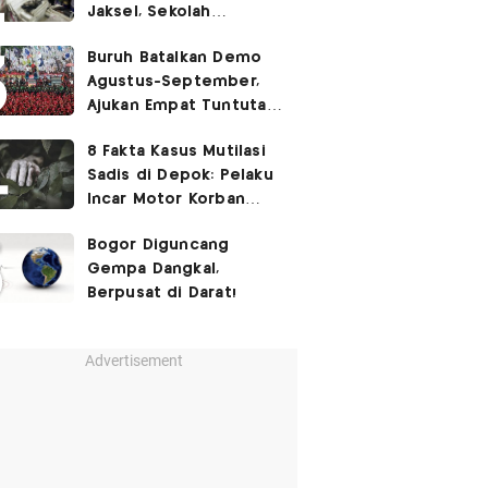
Jaksel, Sekolah
Tegaskan Tak Ada
Buruh Batalkan Demo
Kegiatan Eskul
Agustus-September,
Menembak
Ajukan Empat Tuntutan
ke Pemerintah
8 Fakta Kasus Mutilasi
Sadis di Depok: Pelaku
Incar Motor Korban
hingga Motif Terungkap
Bogor Diguncang
Gempa Dangkal,
Berpusat di Darat!
Advertisement