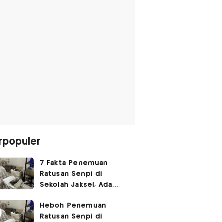
rpopuler
7 Fakta Penemuan
Ratusan Senpi di
Sekolah Jaksel, Ada
Dugaan Narkoba hingga
Heboh Penemuan
Ruang Bunker
Ratusan Senpi di