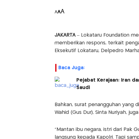
A
A
A
JAKARTA
– Lokataru Foundation me
memberikan respons, terkait peng
Eksekutif Lokataru, Delpedro Marh
Baca Juga:
Pejabat Kerajaan: Iran 
Saudi
Bahkan, surat penangguhan yang dia
Wahid (Gus Dur), Sinta Nuriyah, j
“Mantan ibu negara, istri dari Pa
langsung kepada Kapolri. Tapi samp