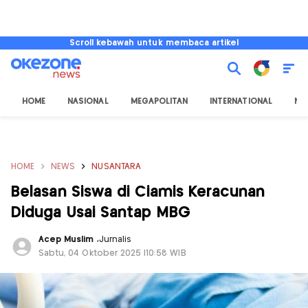
Scroll kebawah untuk membaca artikel
HOME
NASIONAL
MEGAPOLITAN
INTERNATIONAL
NU
HOME
NEWS
NUSANTARA
Belasan Siswa di Ciamis Keracunan
Diduga Usai Santap MBG
Acep Muslim
,
Jurnalis
Sabtu, 04 Oktober 2025 |10:58 WIB