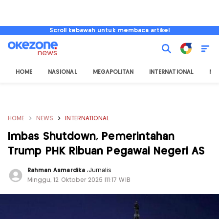
Scroll kebawah untuk membaca artikel
HOME
NASIONAL
MEGAPOLITAN
INTERNATIONAL
NU
HOME
NEWS
INTERNATIONAL
Imbas Shutdown, Pemerintahan
Trump PHK Ribuan Pegawai Negeri AS
Rahman Asmardika
,
Jurnalis
Minggu, 12 Oktober 2025 |11:17 WIB