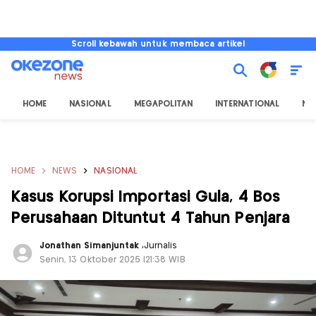
Scroll kebawah untuk membaca artikel
HOME
NASIONAL
MEGAPOLITAN
INTERNATIONAL
NU
HOME
NEWS
NASIONAL
Kasus Korupsi Importasi Gula, 4 Bos
Perusahaan Dituntut 4 Tahun Penjara
Jonathan Simanjuntak
,
Jurnalis
Senin, 13 Oktober 2025 |21:38 WIB