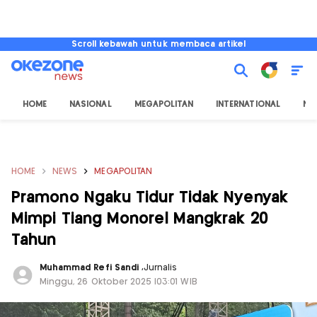
Scroll kebawah untuk membaca artikel
HOME
NASIONAL
MEGAPOLITAN
INTERNATIONAL
NU
HOME
NEWS
MEGAPOLITAN
Pramono Ngaku Tidur Tidak Nyenyak
Mimpi Tiang Monorel Mangkrak 20
Tahun
Muhammad Refi Sandi
,
Jurnalis
Minggu, 26 Oktober 2025 |03:01 WIB