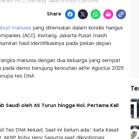
nies (ACC), Kwitang, Jakarta Pusat/Okezone
Share
ubuh manusia
yang ditemukan dalam kondisi hangus
mpanies (ACC), Kwitang, Jakarta Pusat masih
mumkan hasil identifikasinya pada pekan depan.
erangka manusia dengan dua keluarga yang sempat
a pada demo berujung kericuhan akhir Agustus 2025
 berupa tes DNA
Te
b Saudi oleh AS Turun hingga Nol, Pertama Kali
il Tes DNA keluar). Saat ini belum ada," kata Kasat
, AKBP Roby Hery Saputra saat dikonfirmasi