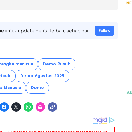
ne
untuk update berita terbaru setiap hari
Follow
rangka manusia
Demo Rusuh
ricuh
Demo Agustus 2025
a Manusia
Demo