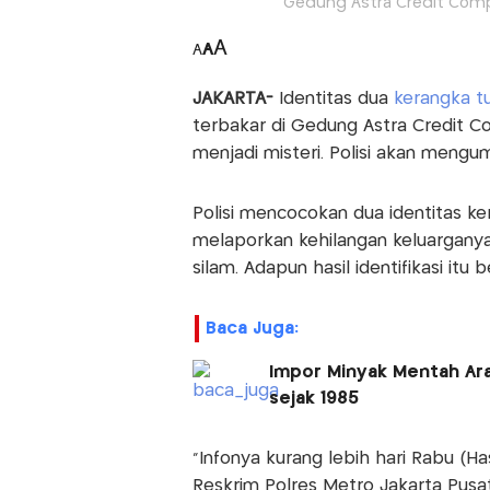
Gedung Astra Credit Compa
A
A
A
JAKARTA-
Identitas dua
kerangka t
terbakar di Gedung Astra Credit Co
menjadi misteri. Polisi akan mengu
Polisi mencocokan dua identitas k
melaporkan kehilangan keluargany
silam. Adapun hasil identifikasi itu
Baca Juga:
Impor Minyak Mentah Ara
sejak 1985
"Infonya kurang lebih hari Rabu (Has
Reskrim Polres Metro Jakarta Pusat