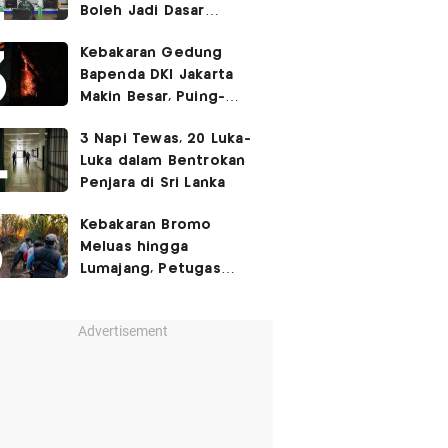
Boleh Jadi Dasar
Perbedaan Kualitas
Kebakaran Gedung
Layanan Kesehatan
Bapenda DKI Jakarta
Makin Besar, Puing-
Puing Berjatuhan
3 Napi Tewas, 20 Luka-
Luka dalam Bentrokan
Penjara di Sri Lanka
Kebakaran Bromo
Meluas hingga
Lumajang, Petugas
Gabungan Buat Sekat
Api
Advertisement