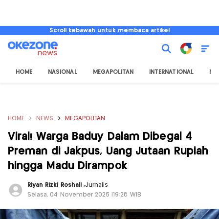
Scroll kebawah untuk membaca artikel
HOME
NASIONAL
MEGAPOLITAN
INTERNATIONAL
NU
HOME
NEWS
MEGAPOLITAN
Viral! Warga Baduy Dalam Dibegal 4
Preman di Jakpus, Uang Jutaan Rupiah
hingga Madu Dirampok
Riyan Rizki Roshali
,
Jurnalis
Selasa, 04 November 2025 |19:28 WIB