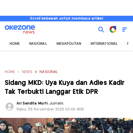
Scroll kebawah untuk membaca artikel
HOME
NASIONAL
MEGAPOLITAN
INTERNATIONAL
NU
HOME
NEWS
NASIONAL
Sidang MKD: Uya Kuya dan Adies Kadir
Tak Terbukti Langgar Etik DPR
Ari Sandita Murti
,
Jurnalis
Rabu, 05 November 2025 |13:40 WIB