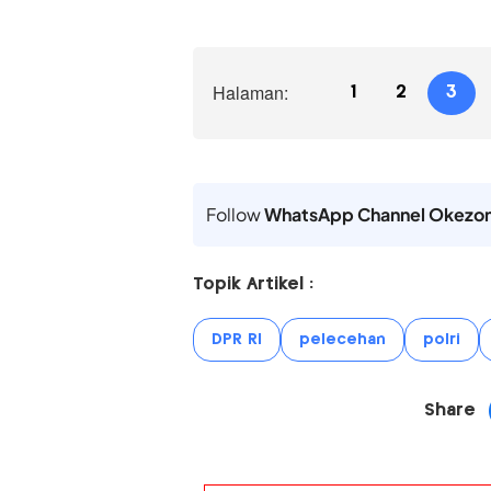
Halaman:
1
2
3
Follow
WhatsApp Channel Okezo
Topik Artikel :
DPR RI
pelecehan
polri
Share