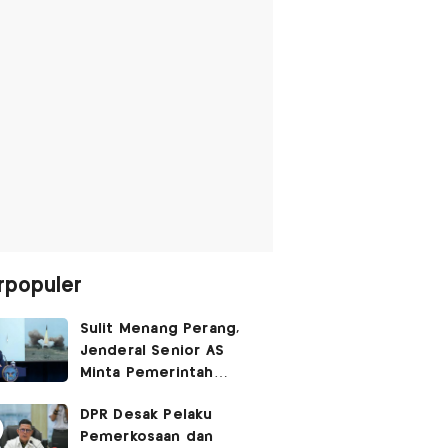
rpopuler
Sulit Menang Perang,
Jenderal Senior AS
Minta Pemerintah
Trump Cari Jalan Damai
DPR Desak Pelaku
Lawan Iran
Pemerkosaan dan