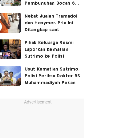
Pembunuhan Bocah 6
Tahun di Tapsel
Nekat Jualan Tramadol
Dihukum Seumur Hidup
dan Hexymer, Pria Ini
Ditangkap saat
Transaksi di Parkiran
Pihak Keluarga Resmi
Laporkan Kematian
Sutrimo ke Polisi
Usut Kematian Sutrimo,
Polisi Periksa Dokter RS
Muhammadiyah Pekan
Depan
Advertisement