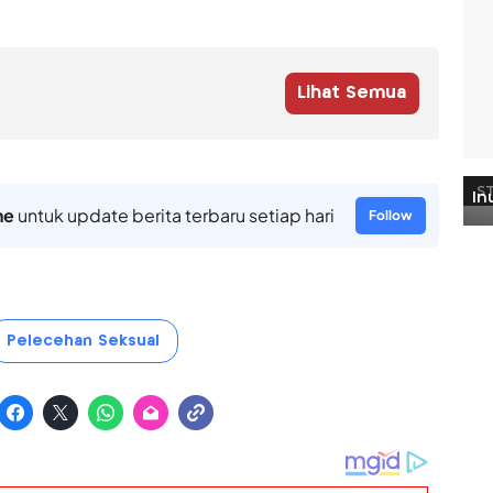
Lihat Semua
ne
untuk update berita terbaru setiap hari
Follow
Pelecehan Seksual