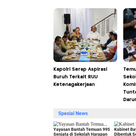
Kapolri Serap Aspirasi
Temu
Buruh Terkait RUU
Sekol
Ketenagakerjaan
Komis
Tunt
Darur