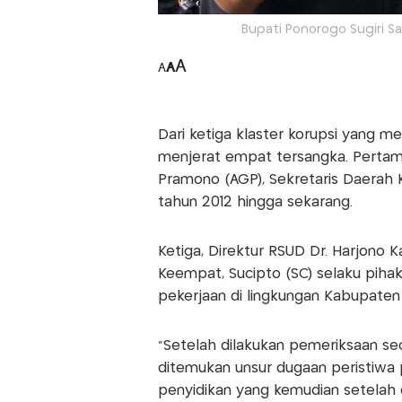
Bupati Ponorogo Sugiri S
A
A
A
Dari ketiga klaster korupsi yang m
menjerat empat tersangka. Pertama
Pramono (AGP), Sekretaris Daerah
tahun 2012 hingga sekarang.
Ketiga, Direktur RSUD Dr. Harjono
Keempat, Sucipto (SC) selaku pih
pekerjaan di lingkungan Kabupaten
“Setelah dilakukan pemeriksaan sec
ditemukan unsur dugaan peristiwa p
penyidikan yang kemudian setelah