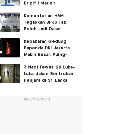
Brigif 1 Marinir
Kementerian HAM
Tegaskan BPJS Tak
Boleh Jadi Dasar
Perbedaan Kualitas
Kebakaran Gedung
Layanan Kesehatan
Bapenda DKI Jakarta
Makin Besar, Puing-
Puing Berjatuhan
3 Napi Tewas, 20 Luka-
Luka dalam Bentrokan
Penjara di Sri Lanka
Advertisement