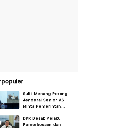
rpopuler
Sulit Menang Perang,
Jenderal Senior AS
Minta Pemerintah
Trump Cari Jalan Damai
DPR Desak Pelaku
Lawan Iran
Pemerkosaan dan