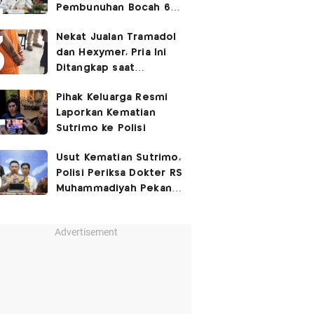
Pembunuhan Bocah 6
Tahun di Tapsel
Nekat Jualan Tramadol
Dihukum Seumur Hidup
dan Hexymer, Pria Ini
Ditangkap saat
Transaksi di Parkiran
Pihak Keluarga Resmi
Laporkan Kematian
Sutrimo ke Polisi
Usut Kematian Sutrimo,
Polisi Periksa Dokter RS
Muhammadiyah Pekan
Depan
Advertisement