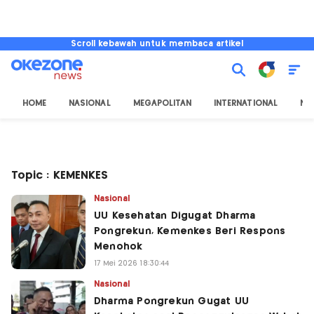
Scroll kebawah untuk membaca artikel
HOME
NASIONAL
MEGAPOLITAN
INTERNATIONAL
NU
Topic : KEMENKES
Nasional
UU Kesehatan Digugat Dharma
Pongrekun, Kemenkes Beri Respons
Menohok
17 Mei 2026 18:30:44
Nasional
Dharma Pongrekun Gugat UU