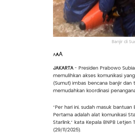
Banjir di S
A
A
A
JAKARTA
- Presiden Prabowo Subia
memulihkan akses komunikasi yang 
(Sumut) imbas bencana banjir dan t
memudahkan koordinasi penanganan
"Per hari ini, sudah masuk bantua
Pertama adalah alat komunikasi Star
Starlink," kata Kepala BNPB Letjen 
(29/11/2025).