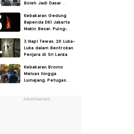
Boleh Jadi Dasar
Perbedaan Kualitas
Kebakaran Gedung
Layanan Kesehatan
Bapenda DKI Jakarta
Makin Besar, Puing-
Puing Berjatuhan
3 Napi Tewas, 20 Luka-
Luka dalam Bentrokan
Penjara di Sri Lanka
Kebakaran Bromo
Meluas hingga
Lumajang, Petugas
Gabungan Buat Sekat
Api
Advertisement