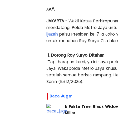
A
A
A
JAKARTA
- Wakil Ketua Perhimpunan
mendatangi Polda Metro Jaya untuk
ijazah
palsu Presiden ke-7 RI Joko
untuk menahan Roy Suryo Cs dalam
1. Dorong Roy Suryo Ditahan
“Tapi harapan kami, ya ini saya p
Jaya, Wakapolda Metro Jaya khusu
setelah semua berkas rampung. Ha
Senin (15/12/2025).
Baca Juga:
5 Fakta Tren Black Widow
Miliar