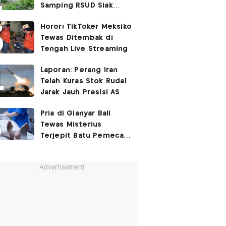
Samping RSUD Siak
Akibat Suntikan
Horor! TikToker Meksiko
Rocuronium
Tewas Ditembak di
Tengah Live Streaming
Laporan: Perang Iran
Telah Kuras Stok Rudal
Jarak Jauh Presisi AS
Pria di Gianyar Bali
Tewas Misterius
Terjepit Batu Pemecah
Ombak
Advertisement