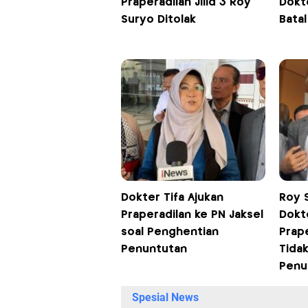
Praperadilan Jilid 3 Roy
Dokte
Suryo Ditolak
Batal
Dokter Tifa Ajukan
Roy 
Praperadilan ke PN Jaksel
Dokte
soal Penghentian
Prap
Penuntutan
Tida
Penu