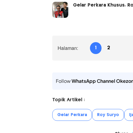
Gelar Perkara Khusus, Ro
Halaman:
1
2
Follow
WhatsApp Channel Okezo
Topik Artikel :
Gelar Perkara
Roy Suryo
I