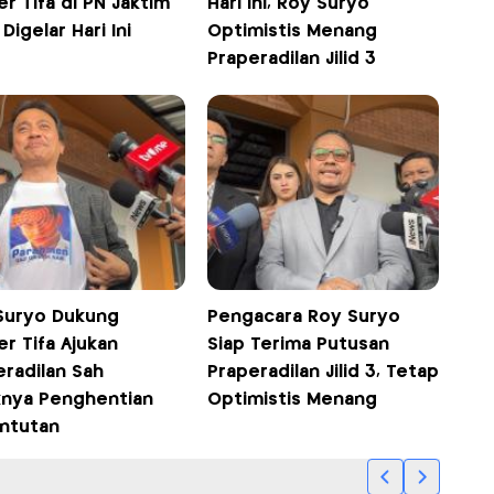
r Tifa di PN Jaktim
Hari Ini, Roy Suryo
 Digelar Hari Ini
Optimistis Menang
Praperadilan Jilid 3
Suryo Dukung
Pengacara Roy Suryo
r Tifa Ajukan
Siap Terima Putusan
eradilan Sah
Praperadilan Jilid 3, Tetap
knya Penghentian
Optimistis Menang
ntutan