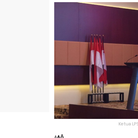
Ketua LP
A
A
A