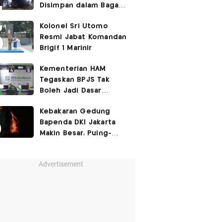
Disimpan dalam Bagasi
Honda Jazz
Kolonel Sri Utomo
Resmi Jabat Komandan
Brigif 1 Marinir
Kementerian HAM
Tegaskan BPJS Tak
Boleh Jadi Dasar
Perbedaan Kualitas
Kebakaran Gedung
Layanan Kesehatan
Bapenda DKI Jakarta
Makin Besar, Puing-
Puing Berjatuhan
Advertisement