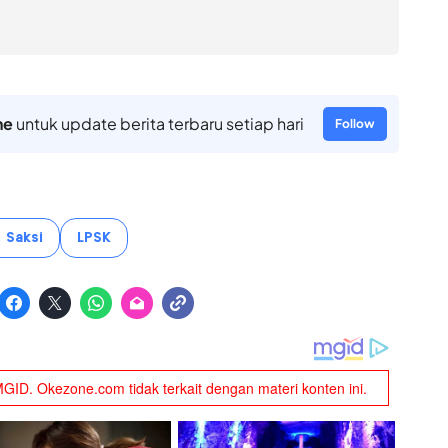
ne
untuk update berita terbaru setiap hari
Follow
 Saksi
LPSK