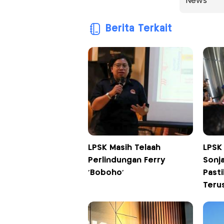
News
Berita Terkait
LPSK Masih Telaah
LPSK
Perlindungan Ferry
Sonj
'Boboho'
Past
Terus