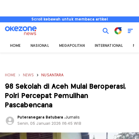
Scroll kebawah untuk membaca artikel
HOME
NASIONAL
MEGAPOLITAN
INTERNATIONAL
NU
HOME
NEWS
NUSANTARA
98 Sekolah di Aceh Mulai Beroperasi,
Polri Percepat Pemulihan
Pascabencana
Puteranegara Batubara
,
Jurnalis
Senin, 05 Januari 2026 |16:45 WIB