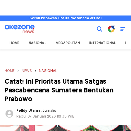
Scroll kebawah untuk membaca artikel
HOME
NASIONAL
MEGAPOLITAN
INTERNATIONAL
NU
HOME
NEWS
NASIONAL
Catat! Ini Prioritas Utama Satgas
Pascabencana Sumatera Bentukan
Prabowo
Felldy Utama
,
Jurnalis
Rabu, 07 Januari 2026 |01:35 WIB