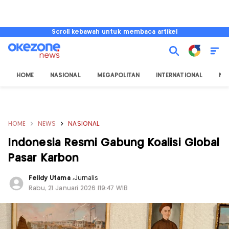
Scroll kebawah untuk membaca artikel
HOME
NASIONAL
MEGAPOLITAN
INTERNATIONAL
NU
HOME
NEWS
NASIONAL
Indonesia Resmi Gabung Koalisi Global
Pasar Karbon
Felldy Utama
,
Jurnalis
Rabu, 21 Januari 2026 |19:47 WIB