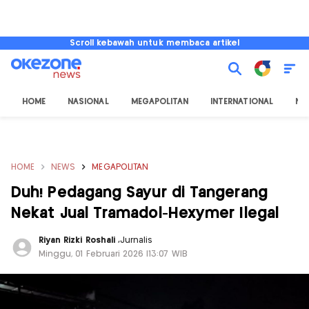
Scroll kebawah untuk membaca artikel
HOME
NASIONAL
MEGAPOLITAN
INTERNATIONAL
NU
HOME
NEWS
MEGAPOLITAN
Duh! Pedagang Sayur di Tangerang
Nekat Jual Tramadol-Hexymer Ilegal
Riyan Rizki Roshali
,
Jurnalis
Minggu, 01 Februari 2026 |13:07 WIB