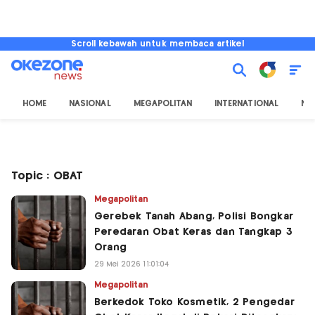
Scroll kebawah untuk membaca artikel
HOME
NASIONAL
MEGAPOLITAN
INTERNATIONAL
NU
Topic : OBAT
Megapolitan
Gerebek Tanah Abang, Polisi Bongkar
Peredaran Obat Keras dan Tangkap 3
Orang
29 Mei 2026 11:01:04
Megapolitan
Berkedok Toko Kosmetik, 2 Pengedar