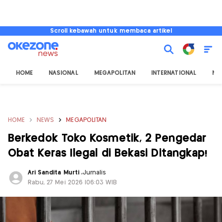
Scroll kebawah untuk membaca artikel
HOME
NASIONAL
MEGAPOLITAN
INTERNATIONAL
NU
HOME
NEWS
MEGAPOLITAN
Berkedok Toko Kosmetik, 2 Pengedar
Obat Keras Ilegal di Bekasi Ditangkap!
Ari Sandita Murti
,
Jurnalis
Rabu, 27 Mei 2026 |06:03 WIB