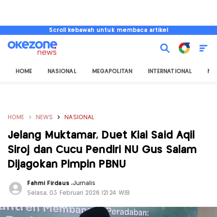
Scroll kebawah untuk membaca artikel
HOME
NASIONAL
MEGAPOLITAN
INTERNATIONAL
NU
HOME
NEWS
NASIONAL
Jelang Muktamar, Duet Kiai Said Aqil
Siroj dan Cucu Pendiri NU Gus Salam
Dijagokan Pimpin PBNU
Fahmi Firdaus
,
Jurnalis
Selasa, 03 Februari 2026 |21:24 WIB