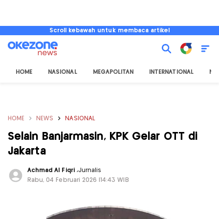
Scroll kebawah untuk membaca artikel
HOME
NASIONAL
MEGAPOLITAN
INTERNATIONAL
NU
HOME
NEWS
NASIONAL
Selain Banjarmasin, KPK Gelar OTT di
Jakarta
Achmad Al Fiqri
,
Jurnalis
Rabu, 04 Februari 2026 |14:43 WIB