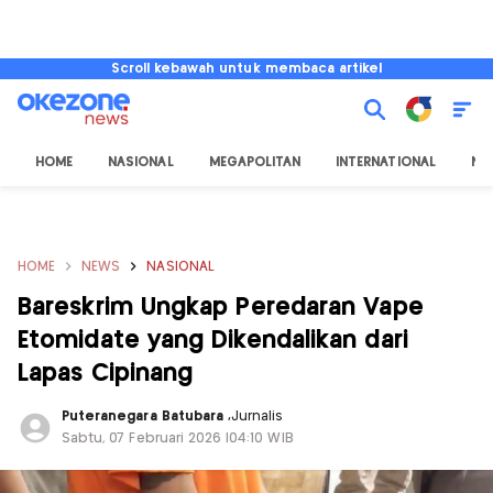
Scroll kebawah untuk membaca artikel
HOME
NASIONAL
MEGAPOLITAN
INTERNATIONAL
NU
HOME
NEWS
NASIONAL
Bareskrim Ungkap Peredaran Vape
Etomidate yang Dikendalikan dari
Lapas Cipinang
Puteranegara Batubara
,
Jurnalis
Sabtu, 07 Februari 2026 |04:10 WIB