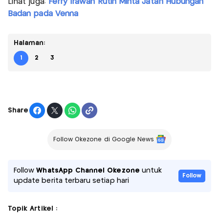
Lihat juga:
Ferry Irawan Rutin Minta Jatah Hubungan
Badan pada Venna
Halaman:
1
2
3
Share
Follow Okezone di Google News
Follow
WhatsApp Channel Okezone
untuk
Follow
update berita terbaru setiap hari
Topik Artikel :