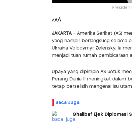
Presiden 
A
A
A
JAKARTA
– Amerika Serikat (AS) me
yang hampir berlangsung selama e
Ukraina Volodymyr Zelensky. Ia m
menjadi tuan rumah pembicaraan an
Upaya yang dipimpin AS untuk menga
Perang Dunia II meningkat dalam b
tetap berselisih mengenai isu utama
Baca Juga:
Ghalibaf Ejek Diplomasi 