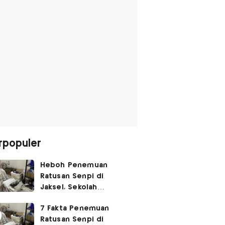
rpopuler
Heboh Penemuan
Ratusan Senpi di
Jaksel, Sekolah
Tegaskan Tak Ada
7 Fakta Penemuan
Kegiatan Eskul
Ratusan Senpi di
Menembak