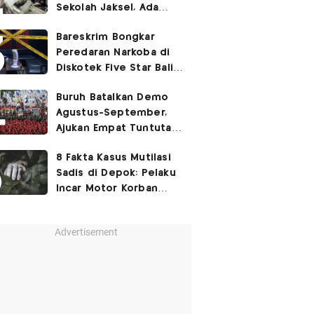
Sekolah Jaksel, Ada
Dugaan Narkoba hingga
Bareskrim Bongkar
Ruang Bunker
Peredaran Narkoba di
Diskotek Five Star Bali,
Ini Penampakannya!
Buruh Batalkan Demo
Agustus-September,
Ajukan Empat Tuntutan
ke Pemerintah
8 Fakta Kasus Mutilasi
Sadis di Depok: Pelaku
Incar Motor Korban
hingga Motif Terungkap
Advertisement