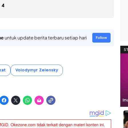
4
ne
untuk update berita terbaru setiap hari
Follow
kat
Volodymyr Zelensky