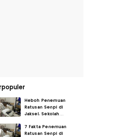
rpopuler
Heboh Penemuan
Ratusan Senpi di
Jaksel, Sekolah
Tegaskan Tak Ada
7 Fakta Penemuan
Kegiatan Eskul
Ratusan Senpi di
Menembak