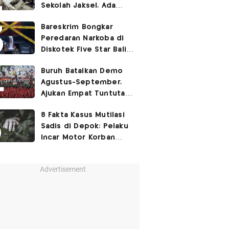
Sekolah Jaksel, Ada
Dugaan Narkoba hingga
Bareskrim Bongkar
Ruang Bunker
Peredaran Narkoba di
Diskotek Five Star Bali,
Ini Penampakannya!
Buruh Batalkan Demo
Agustus-September,
Ajukan Empat Tuntutan
ke Pemerintah
8 Fakta Kasus Mutilasi
Sadis di Depok: Pelaku
Incar Motor Korban
hingga Motif Terungkap
Advertisement