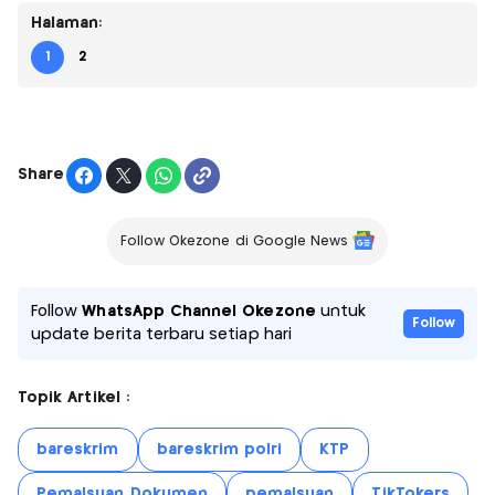
Halaman:
1
2
Share
Follow Okezone di Google News
Follow
WhatsApp Channel Okezone
untuk
Follow
update berita terbaru setiap hari
Topik Artikel :
bareskrim
bareskrim polri
KTP
Pemalsuan Dokumen
pemalsuan
TikTokers