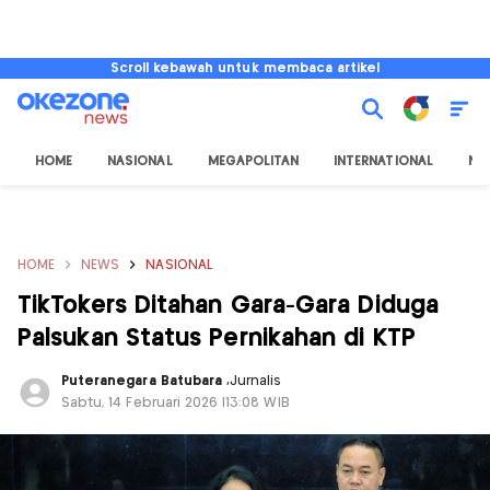
Scroll kebawah untuk membaca artikel
HOME
NASIONAL
MEGAPOLITAN
INTERNATIONAL
NU
HOME
NEWS
NASIONAL
TikTokers Ditahan Gara-Gara Diduga
Palsukan Status Pernikahan di KTP
Puteranegara Batubara
,
Jurnalis
Sabtu, 14 Februari 2026 |13:08 WIB