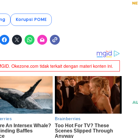
ng
Korupsi POME