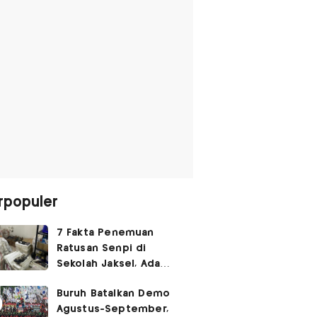
rpopuler
7 Fakta Penemuan
Ratusan Senpi di
Sekolah Jaksel, Ada
Dugaan Narkoba hingga
Buruh Batalkan Demo
Ruang Bunker
Agustus-September,