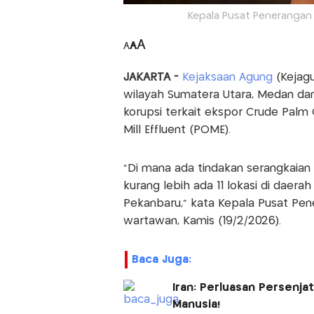
Kepala Pusat Peneranga
A
A
A
JAKARTA -
Kejaksaan Agung
(Kejagu
wilayah Sumatera Utara, Medan dan
korupsi terkait ekspor Crude Palm
Mill Effluent (POME).
"Di mana ada tindakan serangkaia
kurang lebih ada 11 lokasi di daera
Pekanbaru," kata Kepala Pusat Pe
wartawan, Kamis (19/2/2026).
Baca Juga:
Iran: Perluasan Persenja
Manusia!