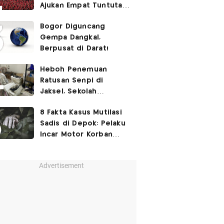
Ajukan Empat Tuntutan
ke Pemerintah
Bogor Diguncang
Gempa Dangkal,
Berpusat di Darat!
Heboh Penemuan
Ratusan Senpi di
Jaksel, Sekolah
Tegaskan Tak Ada
8 Fakta Kasus Mutilasi
Kegiatan Eskul
Sadis di Depok: Pelaku
Menembak
Incar Motor Korban
hingga Motif Terungkap
Advertisement