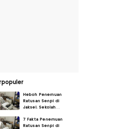
rpopuler
Heboh Penemuan
Ratusan Senpi di
Jaksel, Sekolah
Tegaskan Tak Ada
7 Fakta Penemuan
Kegiatan Eskul
Ratusan Senpi di
Menembak