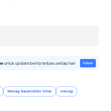
ne
untuk update berita terbaru setiap hari
Follow
Menag Nasaruddin Umar
menag