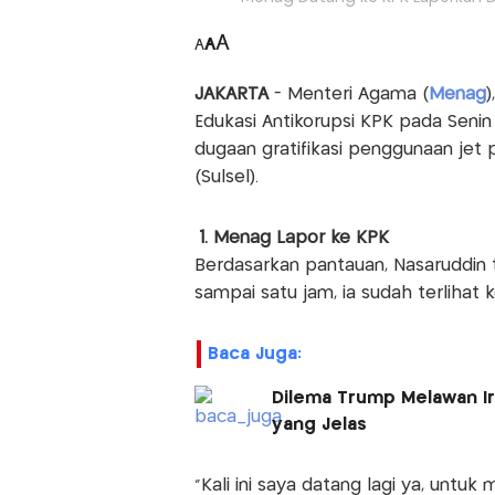
A
A
A
JAKARTA
- Menteri Agama (
Menag
)
Edukasi Antikorupsi KPK pada Seni
dugaan gratifikasi penggunaan jet p
(Sulsel).
1. Menag Lapor ke KPK
Berdasarkan pantauan, Nasaruddin te
sampai satu jam, ia sudah terlihat 
Baca Juga:
Dilema Trump Melawan Ir
yang Jelas
"Kali ini saya datang lagi ya, untu