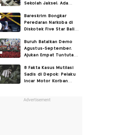
Sekolah Jaksel, Ada
Dugaan Narkoba hingga
Bareskrim Bongkar
Ruang Bunker
Peredaran Narkoba di
Diskotek Five Star Bali,
Ini Penampakannya!
Buruh Batalkan Demo
Agustus-September,
Ajukan Empat Tuntutan
ke Pemerintah
8 Fakta Kasus Mutilasi
Sadis di Depok: Pelaku
Incar Motor Korban
hingga Motif Terungkap
Advertisement