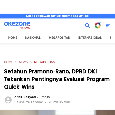
Scroll kebawah untuk membaca artikel
HOME
NASIONAL
MEGAPOLITAN
INTERNATIONAL
NU
HOME
NEWS
MEGAPOLITAN
Setahun Pramono-Rano, DPRD DKI
Tekankan Pentingnya Evaluasi Program
Quick Wins
Arief Setyadi
,
Jurnalis
Selasa, 24 Februari 2026 |20:08 WIB