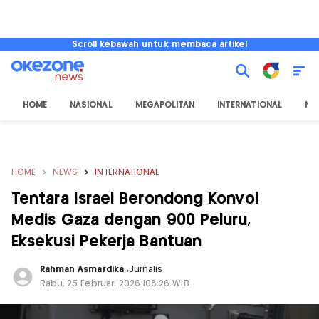
Scroll kebawah untuk membaca artikel
HOME
NASIONAL
MEGAPOLITAN
INTERNATIONAL
NU
HOME
NEWS
INTERNATIONAL
Tentara Israel Berondong Konvoi
Medis Gaza dengan 900 Peluru,
Eksekusi Pekerja Bantuan
Rahman Asmardika
,
Jurnalis
Rabu, 25 Februari 2026 |08:26 WIB